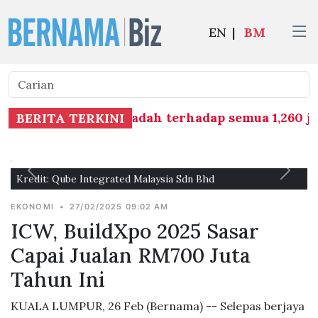
EN
|
BM
lakan saringan dadah terhadap semua 1,260 jurut
BERITA TERKINI
Kredit: Qube Integrated Malaysia Sdn Bhd
Kre
EKONOMI
•
27/02/2025 09:02 AM
ICW, BuildXpo 2025 Sasar
Capai Jualan RM700 Juta
Tahun Ini
KUALA LUMPUR, 26 Feb (Bernama) -- Selepas berjaya