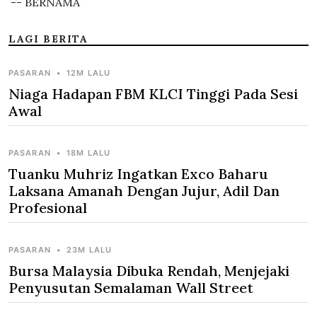
-- BERNAMA
LAGI BERITA
PASARAN
•
12M LALU
Niaga Hadapan FBM KLCI Tinggi Pada Sesi
Awal
PASARAN
•
18M LALU
Tuanku Muhriz Ingatkan Exco Baharu
Laksana Amanah Dengan Jujur, Adil Dan
Profesional
PASARAN
•
23M LALU
Bursa Malaysia Dibuka Rendah, Menjejaki
Penyusutan Semalaman Wall Street