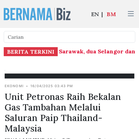
EN
|
BM
eluruh negara, 22 di Sarawak, dua Selangor dan s
BERITA TERKINI
EKONOMI
•
16/04/2025 03:43 PM
Unit Petronas Raih Bekalan
Gas Tambahan Melalui
Saluran Paip Thailand-
Malaysia