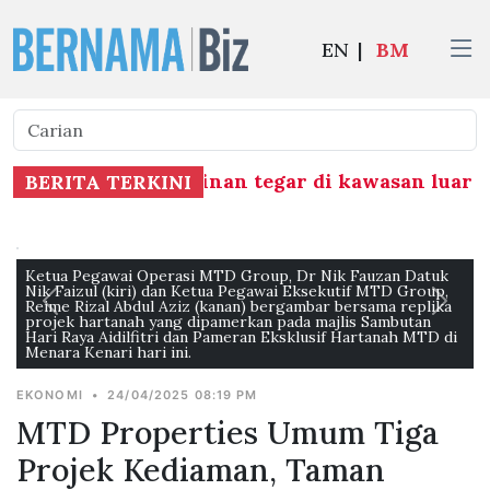
EN
|
BM
tur, basmi kemiskinan tegar di kawasan luar b
BERITA TERKINI
Ketua Pegawai Operasi MTD Group, Dr Nik Fauzan Datuk
Nik Faizul (kiri) dan Ketua Pegawai Eksekutif MTD Group,
Reime Rizal Abdul Aziz (kanan) bergambar bersama replika
projek hartanah yang dipamerkan pada majlis Sambutan
Hari Raya Aidilfitri dan Pameran Eksklusif Hartanah MTD di
Menara Kenari hari ini.
EKONOMI
•
24/04/2025 08:19 PM
MTD Properties Umum Tiga
Projek Kediaman, Taman