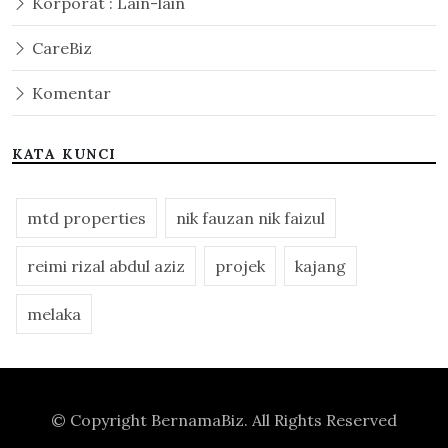
Korporat : Lain-lain
CareBiz
Komentar
KATA KUNCI
mtd properties
nik fauzan nik faizul
reimi rizal abdul aziz
projek
kajang
melaka
© Copyright
BernamaBiz
. All Rights Reserved