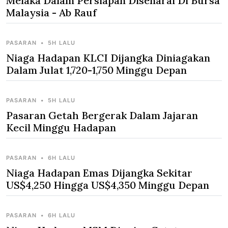
Melaka Dalam Persiapan Disenarai Di Bursa
Malaysia - Ab Rauf
PASARAN
•
5H LALU
Niaga Hadapan KLCI Dijangka Diniagakan
Dalam Julat 1,720-1,750 Minggu Depan
PASARAN
•
5H LALU
Pasaran Getah Bergerak Dalam Jajaran
Kecil Minggu Hadapan
PASARAN
•
6H LALU
Niaga Hadapan Emas Dijangka Sekitar
US$4,250 Hingga US$4,350 Minggu Depan
PASARAN
•
6H LALU