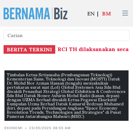
EN
|
BM
 berhubung Laporan RCI TH dilaksanakan secara
BERITA TERKINI
Timbalan Ketua Setiausaha (Pembangunan Teknologi)
Kementerian Sains, Teknologi dan Inovasi (MOSTI) Datuk
Dr. Mohd Nor Azman Hassan (tengah) menyaksikan
pertukaran surat niat (LoI) Global Systemes Asia Sdn Bhd
diwakili Penasihat Strategi Global Exhibition & Conferences
Sdn Bhd Datuk Nonee Ashirin Mohd Radzi (kanan, depan)
dengan UZMA Berhad diwakili Ketua Pegawai Eksekutif
Kumpulan Uzma Berhad Datuk Kamarul Redzuan Muhamed
(kiri, depan) pada Persidangan Angkasa "Space Economy
Revolution Trends, Technologies and Strategies" di Pusat
Pameran Antarabangsa Mahsuri (MIEC)
EKONOMI
•
23/05/2025 08:55 AM