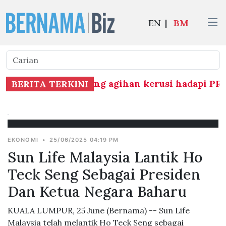
EN
|
BM
rbukaan BN berhubung agihan kerusi hadapi PRN
BERITA TERKINI
EKONOMI
•
25/06/2025 04:19 PM
Sun Life Malaysia Lantik Ho
Teck Seng Sebagai Presiden
Dan Ketua Negara Baharu
KUALA LUMPUR, 25 June (Bernama) -- Sun Life
Malaysia telah melantik Ho Teck Seng sebagai