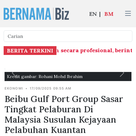
EN
|
BM
satan dilaksanakan secara profesional, berint
BERITA TERKINI
Kredit gambar: Rohani Mohd Ibrahim
EKONOMI
•
17/09/2025 09:55 AM
Beibu Gulf Port Group Sasar
Tingkat Pelaburan Di
Malaysia Susulan Kejayaan
Pelabuhan Kuantan