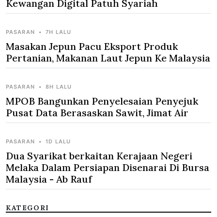
Kewangan Digital Patuh Syariah
PASARAN
•
7H LALU
Masakan Jepun Pacu Eksport Produk
Pertanian, Makanan Laut Jepun Ke Malaysia
PASARAN
•
8H LALU
MPOB Bangunkan Penyelesaian Penyejuk
Pusat Data Berasaskan Sawit, Jimat Air
PASARAN
•
1D LALU
Dua Syarikat berkaitan Kerajaan Negeri
Melaka Dalam Persiapan Disenarai Di Bursa
Malaysia - Ab Rauf
KATEGORI