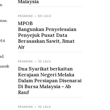
Malaysia
en
PASARAN
•
6H LALU
nas.
MPOB
Bangunkan Penyelesaian
Penyejuk Pusat Data
Berasaskan Sawit, Jimat
014
Air
hd.
PASARAN
•
1D LALU
masuk
Dua Syarikat berkaitan
Kerajaan Negeri Melaka
Dalam Persiapan Disenarai
Di Bursa Malaysia - Ab
Rauf
PASARAN
•
1D LALU