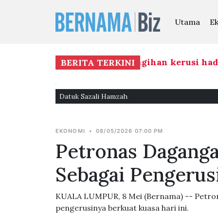
Utama
E
 keterbukaan BN berhubung agihan kerusi hadap
BERITA TERKINI
Datuk Sazali Hamzah
EKONOMI
•
08/05/2026 07:00 PM
Petronas Daganga
Sebagai Pengerus
KUALA LUMPUR, 8 Mei (Bernama) -- Petron
pengerusinya berkuat kuasa hari ini.