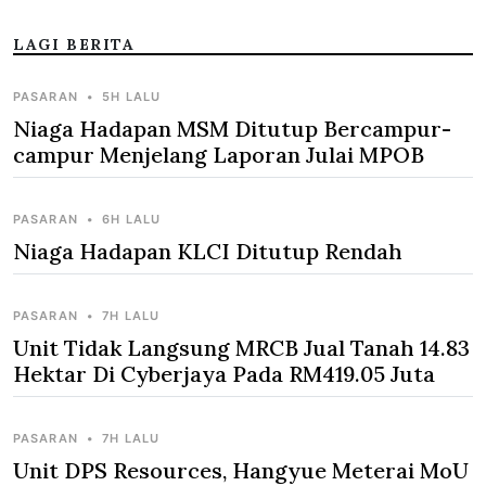
LAGI BERITA
PASARAN
•
5H LALU
Niaga Hadapan MSM Ditutup Bercampur-
campur Menjelang Laporan Julai MPOB
PASARAN
•
6H LALU
Niaga Hadapan KLCI Ditutup Rendah
PASARAN
•
7H LALU
Unit Tidak Langsung MRCB Jual Tanah 14.83
Hektar Di Cyberjaya Pada RM419.05 Juta
PASARAN
•
7H LALU
Unit DPS Resources, Hangyue Meterai MoU