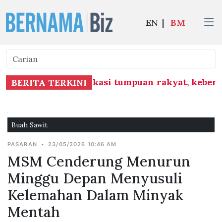
EN
|
BM
erlu ambil kira lokasi tumpuan rakyat, keber
BERITA TERKINI
Buah Sawit
PASARAN
•
23/05/2026 10:46 AM
MSM Cenderung Menurun
Minggu Depan Menyusuli
Kelemahan Dalam Minyak
Mentah