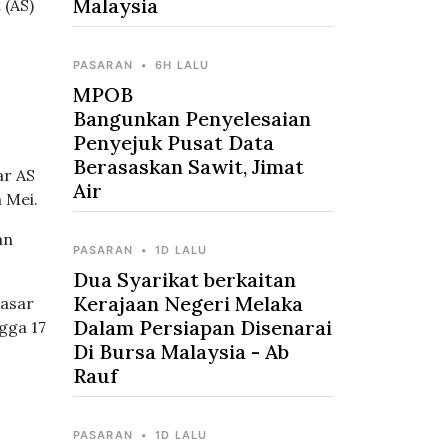
Malaysia
 (AS)
PASARAN
•
6H LALU
MPOB
Bangunkan Penyelesaian
Penyejuk Pusat Data
Berasaskan Sawit, Jimat
ar AS
Air
 Mei.
an
PASARAN
•
1D LALU
Dua Syarikat berkaitan
Kerajaan Negeri Melaka
dasar
Dalam Persiapan Disenarai
gga 17
Di Bursa Malaysia - Ab
Rauf
PASARAN
•
1D LALU