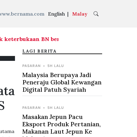
www.bernama.com
English
|
Malay
keterbukaan BN berhubung agihan kerusi hadapi
LAGI BERITA
PASARAN
•
5H LALU
Malaysia Berupaya Jadi
Peneraju Global Kewangan
ata
Digital Patuh Syariah
S
PASARAN
•
5H LALU
Masakan Jepun Pacu
Eksport Produk Pertanian,
Makanan Laut Jepun Ke
 utama