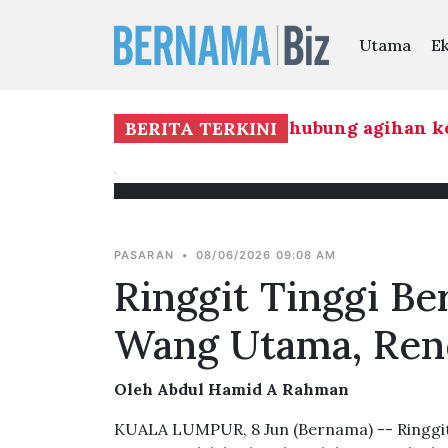
Utama
E
but baik keterbukaan BN berhubung agihan ker
BERITA TERKINI
PASARAN
•
08/06/2026 09:08 AM
Ringgit Tinggi B
Wang Utama, Ren
Oleh Abdul Hamid A Rahman
KUALA LUMPUR, 8 Jun (Bernama) -- Ringgi