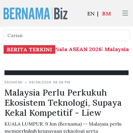
EN
|
BM
Piala ASEAN 2026: Malaysia 1-0
BERITA TERKINI
EKONOMI
•
09/06/2026 08:38 PM
Malaysia Perlu Perkukuh
Ekosistem Teknologi, Supaya
Kekal Kompetitif - Liew
KUALA LUMPUR, 9 Jun (Bernama) -- Malaysia perlu
memperkukuh keupayaan teknologi serta