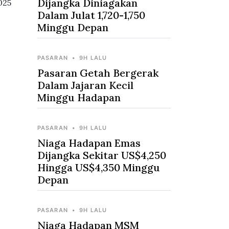
Dijangka Diniagakan
025
Dalam Julat 1,720-1,750
Minggu Depan
PASARAN
•
9H LALU
Pasaran Getah Bergerak
Dalam Jajaran Kecil
Minggu Hadapan
PASARAN
•
9H LALU
Niaga Hadapan Emas
Dijangka Sekitar US$4,250
Hingga US$4,350 Minggu
Depan
PASARAN
•
9H LALU
Niaga Hadapan MSM