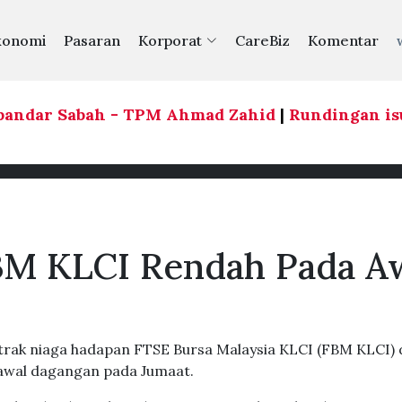
konomi
Pasaran
Korporat
CareBiz
Komentar
bandar Sabah - TPM Ahmad Zahid
|
Rundingan isu i
BM KLCI Rendah Pada A
ak niaga hadapan FTSE Bursa Malaysia KLCI (FBM KLCI) 
 awal dagangan pada Jumaat.