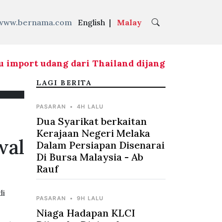
www.bernama.com
English
|
Malay
mport udang dari Thailand dijangka selesai pe
LAGI BERITA
PASARAN
•
4H LALU
Dua Syarikat berkaitan
Kerajaan Negeri Melaka
wal
Dalam Persiapan Disenarai
Di Bursa Malaysia - Ab
Rauf
di
PASARAN
•
9H LALU
Niaga Hadapan KLCI