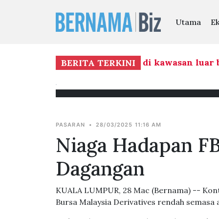
Utama
E
ktur, basmi kemiskinan tegar di kawasan luar 
BERITA TERKINI
PASARAN
•
28/03/2025 11:16 AM
Niaga Hadapan F
Dagangan
KUALA LUMPUR, 28 Mac (Bernama) -- Kontr
Bursa Malaysia Derivatives rendah semasa