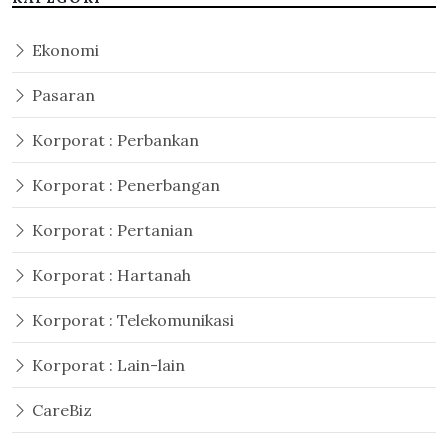
Ekonomi
Pasaran
Korporat : Perbankan
Korporat : Penerbangan
Korporat : Pertanian
Korporat : Hartanah
Korporat : Telekomunikasi
Korporat : Lain-lain
CareBiz