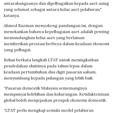
antarabangsanya dan dipelbagaikan kepada aset asing
yang selamat sebagai antara kelas aset pelaburan,"
katanya.
Ahmed Razman menyokong pandangan ini, dengan
menekankan bahawa kepelbagaian aset adalah penting
memandangkan kelas aset yang berlainan
memberikan prestasi berbeza dalam keadaan ekonomi
yang pelbagai.
Beliau berkata langkah LTAT untuk meningkatkan
pendedahan ekuitinya pada tahun lepas dalam
keadaan pertumbuhan dua digit pasaran saham,
menyumbang kepada pulangan yang lebih baik.
“Pasaran domestik Malaysia sememangnya
mempunyai kelebihan dan kekurangan. Ketidaktentuan
global boleh menjejaskan prospek ekonomi domestik.
“LTAT perlu mengkaji semula model pelaburan