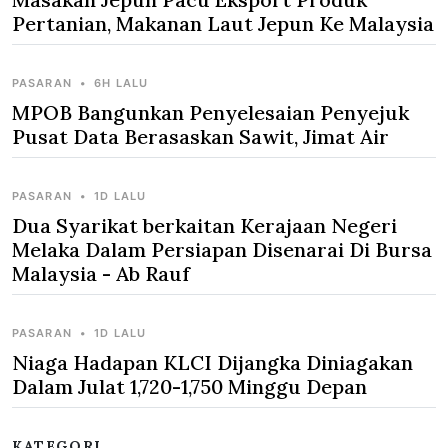
Pertanian, Makanan Laut Jepun Ke Malaysia
PASARAN
•
6H LALU
MPOB Bangunkan Penyelesaian Penyejuk
Pusat Data Berasaskan Sawit, Jimat Air
PASARAN
•
1D LALU
Dua Syarikat berkaitan Kerajaan Negeri
Melaka Dalam Persiapan Disenarai Di Bursa
Malaysia - Ab Rauf
PASARAN
•
1D LALU
Niaga Hadapan KLCI Dijangka Diniagakan
Dalam Julat 1,720-1,750 Minggu Depan
KATEGORI