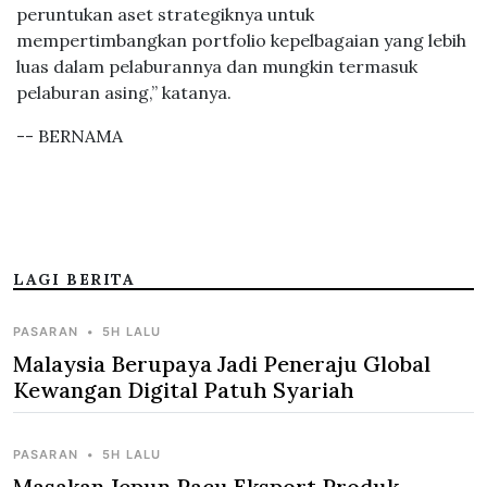
peruntukan aset strategiknya untuk
mempertimbangkan portfolio kepelbagaian yang lebih
luas dalam pelaburannya dan mungkin termasuk
pelaburan asing,” katanya.
-- BERNAMA
LAGI BERITA
PASARAN
•
5H LALU
Malaysia Berupaya Jadi Peneraju Global
Kewangan Digital Patuh Syariah
PASARAN
•
5H LALU
Masakan Jepun Pacu Eksport Produk