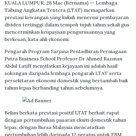
KUALA LUMPUR, 28 Mac (Bernama) -- Lembaga
Tabung Angkatan Tentera (LTAT) memaparkan
prestasi kewangan yang kukuh menerusi pembayaran
dividen tertinggi dalam tempoh tujuh tahun sekali gus
mencerminkan keupayaan pengurusannya yang
berkesan, kata ahli ekonomi.
Pengarah Program Sarjana Pentadbiran Perniagaan
Putra Business School Profesor Dr Ahmed Razman
Abdul Latiff menyifatkan kejayaan ini adalah hasil
sokongan daripada lembaga pengarah LTAT serta
persekitaran ekonomi domestik yang bertambah baik
tahun lepas berbanding tahun sebelumnya.
Beliau berkata prestasi positif LTAT berkait rapat
dengan pertumbuhan pasaran ekuiti domestik tahun
lepas, dengan Bursa Malaysia mencatatkan
pertumbuhan lebih daripada 12 peratus untuk FBM