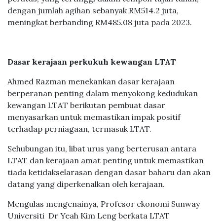
dengan jumlah agihan sebanyak RM514.2 juta,
meningkat berbanding RM485.08 juta pada 2023.
Dasar kerajaan perkukuh kewangan LTAT
Ahmed Razman menekankan dasar kerajaan
berperanan penting dalam menyokong kedudukan
kewangan LTAT berikutan pembuat dasar
menyasarkan untuk memastikan impak positif
terhadap perniagaan, termasuk LTAT.
Sehubungan itu, libat urus yang berterusan antara
LTAT dan kerajaan amat penting untuk memastikan
tiada ketidakselarasan dengan dasar baharu dan akan
datang yang diperkenalkan oleh kerajaan.
Mengulas mengenainya, Profesor ekonomi Sunway
Universiti Dr Yeah Kim Leng berkata LTAT