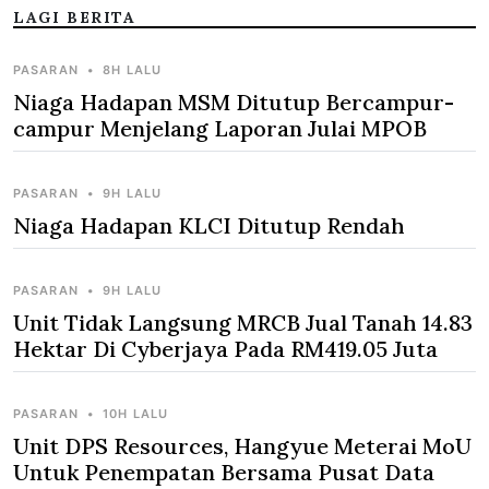
LAGI BERITA
PASARAN
•
8H LALU
Niaga Hadapan MSM Ditutup Bercampur-
campur Menjelang Laporan Julai MPOB
PASARAN
•
9H LALU
Niaga Hadapan KLCI Ditutup Rendah
PASARAN
•
9H LALU
Unit Tidak Langsung MRCB Jual Tanah 14.83
Hektar Di Cyberjaya Pada RM419.05 Juta
PASARAN
•
10H LALU
Unit DPS Resources, Hangyue Meterai MoU
Untuk Penempatan Bersama Pusat Data