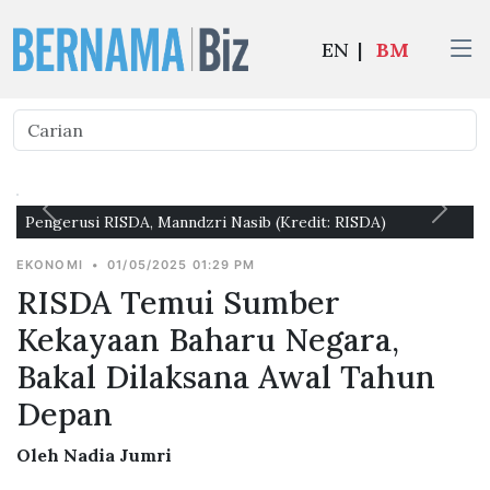
EN
|
BM
ngerusi RISDA, Manndzri Nasib (Kredit: RISDA)
Biofuel
EKONOMI
•
01/05/2025 01:29 PM
RISDA Temui Sumber
Kekayaan Baharu Negara,
Bakal Dilaksana Awal Tahun
Depan
Oleh Nadia Jumri