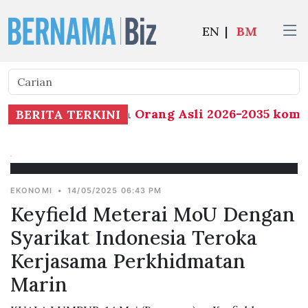
EN
|
BM
tu Sosial Kesihatan Orang Asli 2026-2035 komit
BERITA TERKINI
EKONOMI
•
14/05/2025 06:43 PM
Keyfield Meterai MoU Dengan
Syarikat Indonesia Teroka
Kerjasama Perkhidmatan
Marin