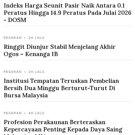
Indeks Harga Seunit Pasir Naik Antara 0.1
Peratus Hingga 14.9 Peratus Pada Julai 2026
- DOSM
PASARAN
•
2H LALU
Ringgit Diunjur Stabil Menjelang Akhir
Ogos – Kenanga IB
PASARAN
•
2H LALU
Institusi Tempatan Teruskan Pembelian
Bersih Dua Minggu Berturut-Turut Di
Bursa Malaysia
PASARAN
•
4H LALU
Profesion Perakaunan Berteraskan
Kepercayaan Penting Kepada Daya Saing