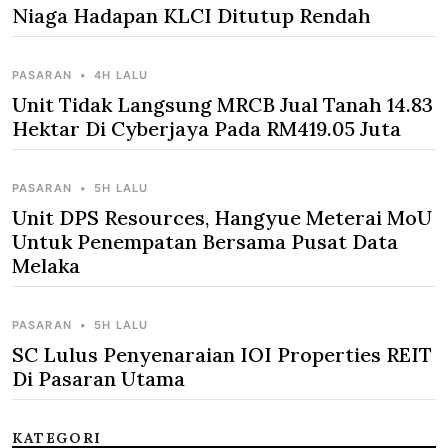
Niaga Hadapan KLCI Ditutup Rendah
PASARAN
•
4H LALU
Unit Tidak Langsung MRCB Jual Tanah 14.83
Hektar Di Cyberjaya Pada RM419.05 Juta
PASARAN
•
5H LALU
Unit DPS Resources, Hangyue Meterai MoU
Untuk Penempatan Bersama Pusat Data
Melaka
PASARAN
•
5H LALU
SC Lulus Penyenaraian IOI Properties REIT
Di Pasaran Utama
KATEGORI