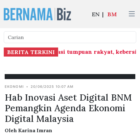
EN
|
BM
lu ambil kira lokasi tumpuan rakyat, kebersi
BERITA TERKINI
EKONOMI
•
20/06/2025 10:07 AM
Hab Inovasi Aset Digital BNM
Pemangkin Agenda Ekonomi
Digital Malaysia
Oleh Karina Imran