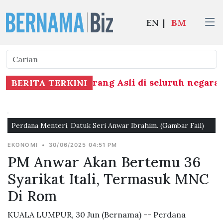
EN
|
BM
28 perkampungan Orang Asli di seluruh negara d
BERITA TERKINI
Perdana Menteri, Datuk Seri Anwar Ibrahim. (Gambar Fail)
EKONOMI
•
30/06/2025 04:51 PM
PM Anwar Akan Bertemu 36
Syarikat Itali, Termasuk MNC
Di Rom
KUALA LUMPUR, 30 Jun (Bernama) -- Perdana