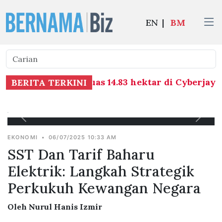
EN
|
BM
jual tanah seluas 14.83 hektar di Cyberjaya kep
BERITA TERKINI
Ketua Ahli Ekonomi Bank Muamalat Malaysia 
Afzanizam Abdul Rashid
EKONOMI
•
06/07/2025 10:33 AM
SST Dan Tarif Baharu
Elektrik: Langkah Strategik
Perkukuh Kewangan Negara
Oleh Nurul Hanis Izmir