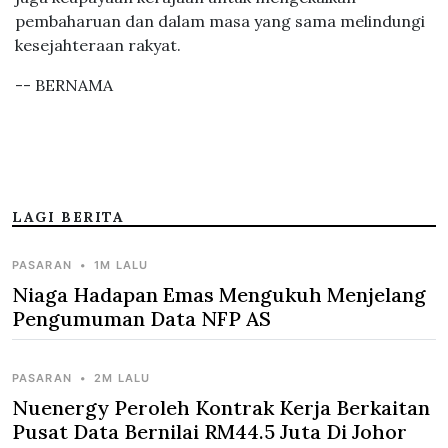
akan menguji bukan sahaja daya tahan isi rumah tetapi
juga keupayaan kerajaan untuk mengekalkan
pembaharuan dan dalam masa yang sama melindungi
kesejahteraan rakyat.
-- BERNAMA
LAGI BERITA
PASARAN
•
1M LALU
Niaga Hadapan Emas Mengukuh Menjelang
Pengumuman Data NFP AS
PASARAN
•
2M LALU
Nuenergy Peroleh Kontrak Kerja Berkaitan