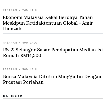
Pusat Data Bernilai RM44.5 Juta Di Johor
PASARAN
•
24M LALU
Ekonomi Malaysia Kekal Berdaya Tahan
Meskipun Ketidaktentuan Global - Amir
Hamzah
PASARAN
•
49M LALU
RS-2: Selangor Sasar Pendapatan Median Isi
Rumah RM14,500
PASARAN
•
50M LALU
Bursa Malaysia Ditutup Minggu Ini Dengan
Prestasi Perlahan
KATEGORI