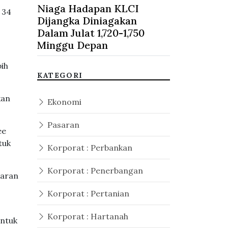
Niaga Hadapan KLCI
 34
Dijangka Diniagakan
Dalam Julat 1,720-1,750
Minggu Depan
bih
KATEGORI
kan
Ekonomi
Pasaran
ee
tuk
Korporat : Perbankan
Korporat : Penerbangan
karan
Korporat : Pertanian
Korporat : Hartanah
untuk