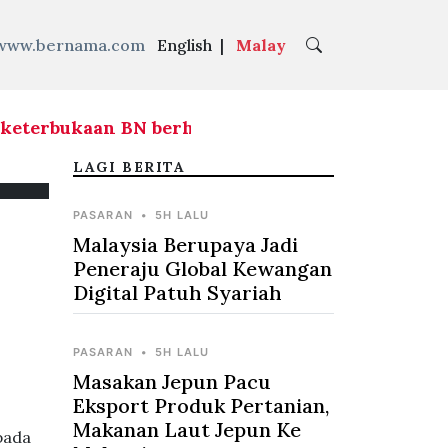
www.bernama.com
English
|
Malay
eterbukaan BN berhubung agihan kerusi hadapi 
LAGI BERITA
PASARAN
•
5H LALU
Malaysia Berupaya Jadi
Peneraju Global Kewangan
Digital Patuh Syariah
PASARAN
•
5H LALU
Masakan Jepun Pacu
Eksport Produk Pertanian,
Makanan Laut Jepun Ke
pada