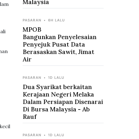
Malaysia
alam
PASARAN
•
6H LALU
MPOB
ali
Bangunkan Penyelesaian
Penyejuk Pusat Data
Berasaskan Sawit, Jimat
anan
Air
PASARAN
•
1D LALU
Dua Syarikat berkaitan
Kerajaan Negeri Melaka
Dalam Persiapan Disenarai
Di Bursa Malaysia - Ab
Rauf
kecil
PASARAN
•
1D LALU