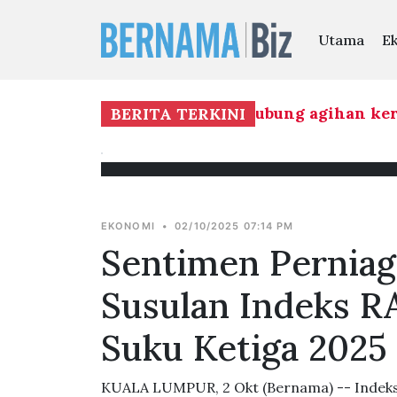
Utama
E
ut baik keterbukaan BN berhubung agihan kerus
BERITA TERKINI
EKONOMI
•
02/10/2025 07:14 PM
Sentimen Perniag
Susulan Indeks R
Suku Ketiga 2025
KUALA LUMPUR, 2 Okt (Bernama) -- Indeks