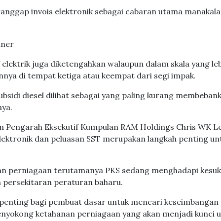
nganggap invois elektronik sebagai cabaran utama manakala
f elektrik juga diketengahkan walaupun dalam skala yang le
nnya di tempat ketiga atau keempat dari segi impak.
sidi diesel dilihat sebagai yang paling kurang membeban
nya.
dan Pengarah Eksekutif Kumpulan RAM Holdings Chris WK L
elektronik dan peluasan SST merupakan langkah penting un
an perniagaan terutamanya PKS sedang menghadapi kesu
n persekitaran peraturan baharu.
ia penting bagi pembuat dasar untuk mencari keseimbangan
enyokong ketahanan perniagaan yang akan menjadi kunci 