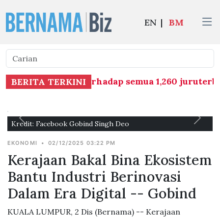
EN
|
BM
aringan dadah terhadap semua 1,260 juruterbang 
BERITA TERKINI
Kredit: Facebook Gobind Singh Deo
EKONOMI
•
02/12/2025 03:22 PM
Kerajaan Bakal Bina Ekosistem
Bantu Industri Berinovasi
Dalam Era Digital -- Gobind
KUALA LUMPUR, 2 Dis (Bernama) -- Kerajaan