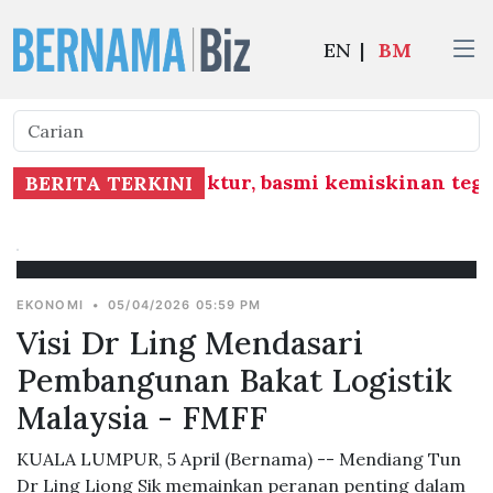
EN
|
BM
bangunan infrastruktur, basmi kemiskinan tega
BERITA TERKINI
EKONOMI
•
05/04/2026 05:59 PM
Visi Dr Ling Mendasari
Pembangunan Bakat Logistik
Malaysia - FMFF
KUALA LUMPUR, 5 April (Bernama) -- Mendiang Tun
Dr Ling Liong Sik memainkan peranan penting dalam