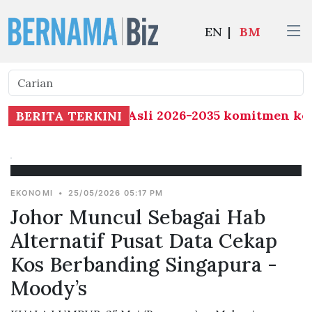
EN
|
BM
l Kesihatan Orang Asli 2026-2035 komitmen keraj
BERITA TERKINI
EKONOMI
•
25/05/2026 05:17 PM
Johor Muncul Sebagai Hab
Alternatif Pusat Data Cekap
Kos Berbanding Singapura -
Moody’s