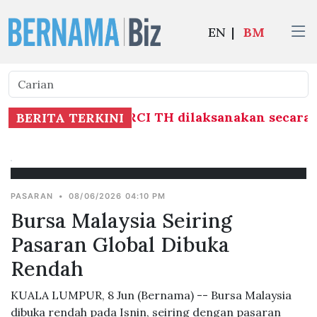
EN
|
BM
erhubung Laporan RCI TH dilaksanakan secara m
BERITA TERKINI
PASARAN
•
08/06/2026 04:10 PM
Bursa Malaysia Seiring
Pasaran Global Dibuka
Rendah
KUALA LUMPUR, 8 Jun (Bernama) -- Bursa Malaysia
dibuka rendah pada Isnin, seiring dengan pasaran