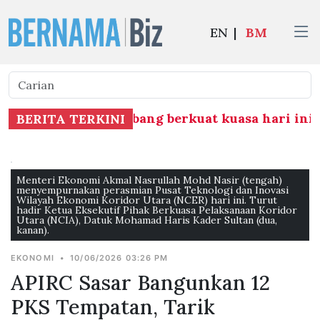
EN
|
BM
Ahli Parlimen Subang berkuat kuasa hari ini
|
P
BERITA TERKINI
Menteri Ekonomi Akmal Nasrullah Mohd Nasir (tengah)
menyempurnakan perasmian Pusat Teknologi dan Inovasi
Wilayah Ekonomi Koridor Utara (NCER) hari ini. Turut
hadir Ketua Eksekutif Pihak Berkuasa Pelaksanaan Koridor
Utara (NCIA), Datuk Mohamad Haris Kader Sultan (dua,
kanan).
EKONOMI
•
10/06/2026 03:26 PM
APIRC Sasar Bangunkan 12
PKS Tempatan, Tarik