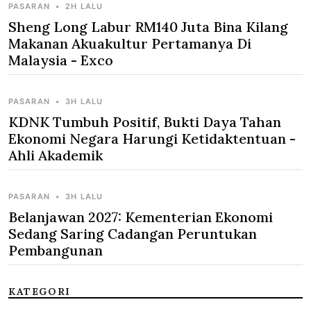
PASARAN
•
2H LALU
Sheng Long Labur RM140 Juta Bina Kilang
Makanan Akuakultur Pertamanya Di
Malaysia - Exco
PASARAN
•
3H LALU
KDNK Tumbuh Positif, Bukti Daya Tahan
Ekonomi Negara Harungi Ketidaktentuan -
Ahli Akademik
PASARAN
•
3H LALU
Belanjawan 2027: Kementerian Ekonomi
Sedang Saring Cadangan Peruntukan
Pembangunan
KATEGORI