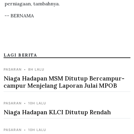
perniagaan, tambahnya.
-- BERNAMA
LAGI BERITA
PASARAN
•
8H LALU
Niaga Hadapan MSM Ditutup Bercampur-
campur Menjelang Laporan Julai MPOB
PASARAN
•
10H LALU
Niaga Hadapan KLCI Ditutup Rendah
PASARAN
•
10H LALU