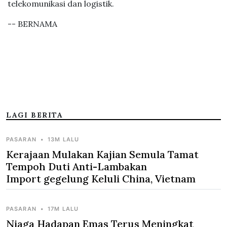
telekomunikasi dan logistik.
-- BERNAMA
LAGI BERITA
PASARAN
•
13M LALU
Kerajaan Mulakan Kajian Semula Tamat
Tempoh Duti Anti-Lambakan
Import gegelung Keluli China, Vietnam
PASARAN
•
17M LALU
Niaga Hadapan Emas Terus Meningkat