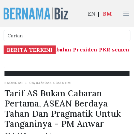
EN
|
BM
jalankan tugas Timbalan Presiden PKR sementar
BERITA TERKINI
EKONOMI
•
08/04/2025 03:34 PM
Tarif AS Bukan Cabaran
Pertama, ASEAN Berdaya
Tahan Dan Pragmatik Untuk
Tanganinya - PM Anwar