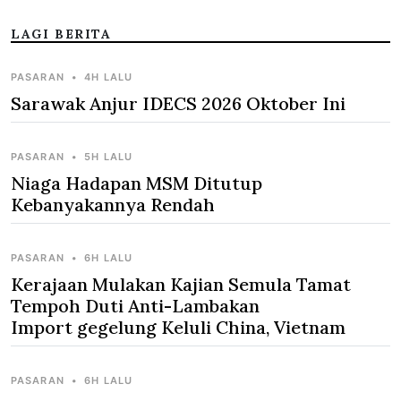
LAGI BERITA
PASARAN
•
4H LALU
Sarawak Anjur IDECS 2026 Oktober Ini
PASARAN
•
5H LALU
Niaga Hadapan MSM Ditutup
Kebanyakannya Rendah
PASARAN
•
6H LALU
Kerajaan Mulakan Kajian Semula Tamat
Tempoh Duti Anti-Lambakan
Import gegelung Keluli China, Vietnam
PASARAN
•
6H LALU