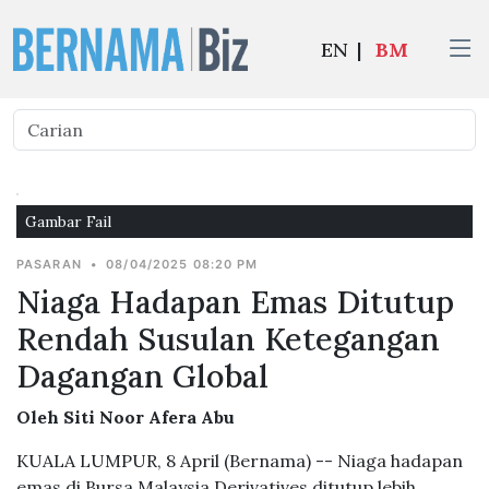
EN
|
BM
Gambar Fail
PASARAN
•
08/04/2025 08:20 PM
Niaga Hadapan Emas Ditutup
Rendah Susulan Ketegangan
Dagangan Global
Oleh Siti Noor Afera Abu
KUALA LUMPUR, 8 April (Bernama) -- Niaga hadapan
emas di Bursa Malaysia Derivatives ditutup lebih