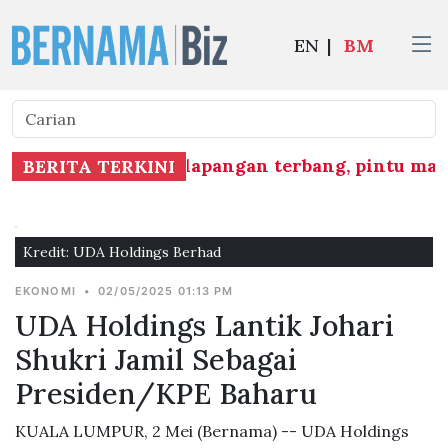
EN
|
BM
lamatan di semua lapangan terbang, pintu mas
BERITA TERKINI
Kredit: UDA Holdings Berhad
EKONOMI
•
02/05/2025 01:13 PM
UDA Holdings Lantik Johari
Shukri Jamil Sebagai
Presiden/KPE Baharu
KUALA LUMPUR, 2 Mei (Bernama) -- UDA Holdings