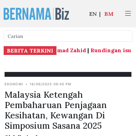
EN
|
BM
dar Sabah - TPM Ahmad Zahid
|
Rundingan isu impo
BERITA TERKINI
EKONOMI
•
18/06/2025 09:45 PM
Malaysia Ketengah
Pembaharuan Penjagaan
Kesihatan, Kewangan Di
Simposium Sasana 2025