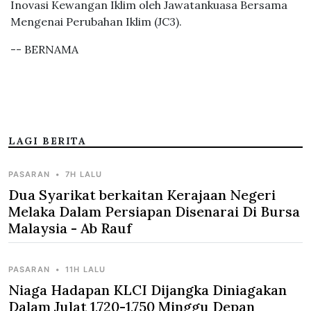
Inovasi Kewangan Iklim oleh Jawatankuasa Bersama
Mengenai Perubahan Iklim (JC3).
-- BERNAMA
LAGI BERITA
PASARAN
•
7H LALU
Dua Syarikat berkaitan Kerajaan Negeri
Melaka Dalam Persiapan Disenarai Di Bursa
Malaysia - Ab Rauf
PASARAN
•
11H LALU
Niaga Hadapan KLCI Dijangka Diniagakan
Dalam Julat 1,720-1,750 Minggu Depan