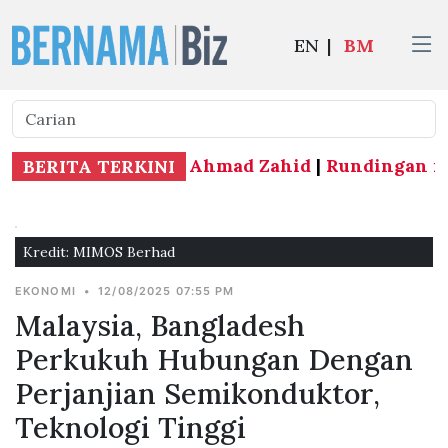
EN
|
BM
 bandar Sabah - TPM Ahmad Zahid
|
Rundingan isu 
BERITA TERKINI
Kredit: MIMOS Berhad
EKONOMI
•
12/08/2025 07:55 PM
Malaysia, Bangladesh
Perkukuh Hubungan Dengan
Perjanjian Semikonduktor,
Teknologi Tinggi