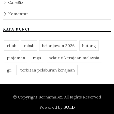
CareBiz
Komentar
KATA KUNCI
cimb
mbsb
belanjawan 2026
hutang
pinjaman
mgs
sekuriti kerajaan malaysia
gii
terbitan pelaburan kerajaan
© Copyright
BernamaBiz
. All Rights Reserved
Powered by
BOLD