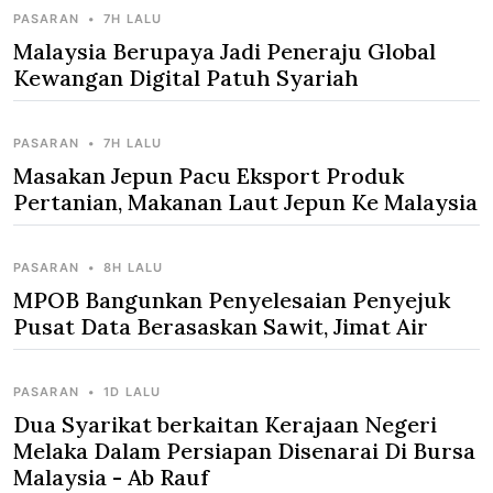
PASARAN
•
7H LALU
Malaysia Berupaya Jadi Peneraju Global
Kewangan Digital Patuh Syariah
PASARAN
•
7H LALU
Masakan Jepun Pacu Eksport Produk
Pertanian, Makanan Laut Jepun Ke Malaysia
PASARAN
•
8H LALU
MPOB Bangunkan Penyelesaian Penyejuk
Pusat Data Berasaskan Sawit, Jimat Air
PASARAN
•
1D LALU
Dua Syarikat berkaitan Kerajaan Negeri
Melaka Dalam Persiapan Disenarai Di Bursa
Malaysia - Ab Rauf