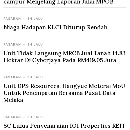
campur Menjelang Laporan Julai MPOB
PASARAN
•
3H LALU
Niaga Hadapan KLCI Ditutup Rendah
PASARAN
•
3H LALU
Unit Tidak Langsung MRCB Jual Tanah 14.83
Hektar Di Cyberjaya Pada RM419.05 Juta
PASARAN
•
3H LALU
Unit DPS Resources, Hangyue Meterai MoU
Untuk Penempatan Bersama Pusat Data
Melaka
PASARAN
•
3H LALU
SC Lulus Penyenaraian IOI Properties REIT