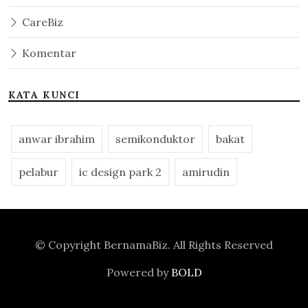
CareBiz
Komentar
KATA KUNCI
anwar ibrahim
semikonduktor
bakat
pelabur
ic design park 2
amirudin
© Copyright
BernamaBiz
. All Rights Reserved
Powered by
BOLD