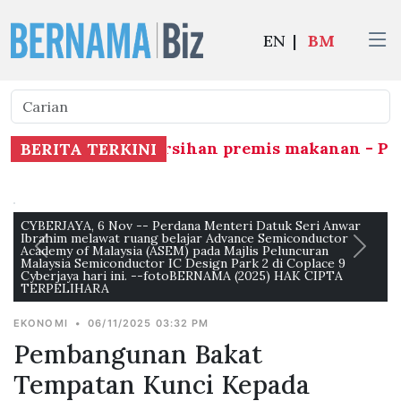
EN
|
BM
mpuan rakyat, kebersihan premis makanan - PM
BERITA TERKINI
RJAYA, 6 Nov -- Perdana Menteri Datuk Seri Anwar
CYBERJAY
him melawat ruang belajar Advance Semiconductor
Ibrahim 
emy of Malaysia (ASEM) pada Majlis Peluncuran
Academy 
ysia Semiconductor IC Design Park 2 di Coplace 9
pelajar 
rjaya hari ini. --fotoBERNAMA (2025) HAK CIPTA
Design Pa
PELIHARA
fotoBER
EKONOMI
•
06/11/2025 03:32 PM
Pembangunan Bakat
Tempatan Kunci Kepada