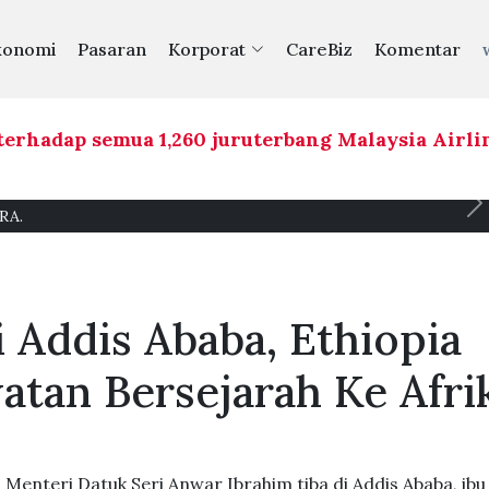
konomi
Pasaran
Korporat
CareBiz
Komentar
dap semua 1,260 juruterbang Malaysia Airlines, 
RA.
 Addis Ababa, Ethiopia
atan Bersejarah Ke Afri
enteri Datuk Seri Anwar Ibrahim tiba di Addis Ababa, ibu