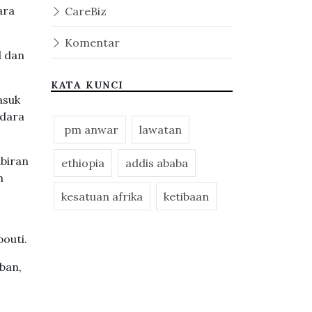
ara
CareBiz
Komentar
d dan
KATA KUNCI
asuk
udara
pm anwar
lawatan
biran
ethiopia
addis ababa
n
kesatuan afrika
ketibaan
outi.
ban,