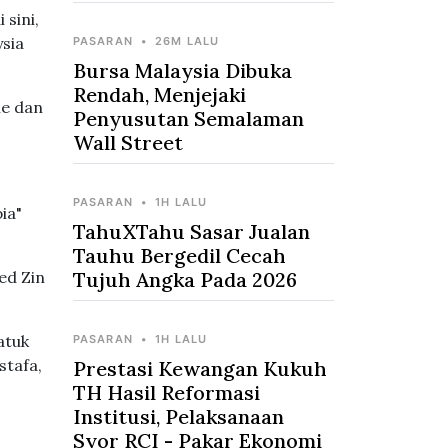
sini,
sia
PASARAN
•
26M LALU
Bursa Malaysia Dibuka
Rendah, Menjejaki
le dan
Penyusutan Semalaman
Wall Street
PASARAN
•
1H LALU
ia"
TahuXTahu Sasar Jualan
Tauhu Bergedil Cecah
ed Zin
Tujuh Angka Pada 2026
atuk
PASARAN
•
1H LALU
stafa,
Prestasi Kewangan Kukuh
TH Hasil Reformasi
Institusi, Pelaksanaan
Syor RCI - Pakar Ekonomi