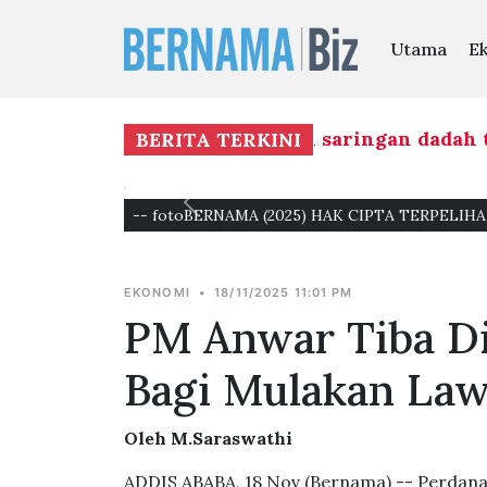
Utama
E
ation Group (MAG) mulakan saringan dadah terha
BERITA TERKINI
-- fotoBERNAMA (2025) HAK CIPTA TERPELIHA
EKONOMI
•
18/11/2025 11:01 PM
PM Anwar Tiba Di
Bagi Mulakan Law
Oleh M.Saraswathi
ADDIS ABABA, 18 Nov (Bernama) -- Perdana M