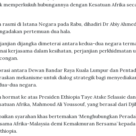
k memperkukuh hubungannya dengan Kesatuan Afrika sec
 rasmi di Istana Negara pada Rabu, dihadiri Dr Abiy Ahme
ngadakan pertemuan dua hala.
anjian dijangka dimeterai antara kedua-dua negara term
 kerjasama dalam kesihatan, perjanjian perkhidmatan 
congan.
borasi antara Dewan Bandar Raya Kuala Lumpur dan Pentad
raskan mekanisme untuk dialog strategik bagi menyediaka
edua-dua negara.
hormat ke atas Presiden Ethiopia Taye Atske Selassie dan
tuan Afrika, Mahmoud Ali Youssouf, yang berasal dari Djib
paikan syarahan khas bertemakan ‘Menghubungkan Perada
ama Afrika-Malaysia demi Kemakmuran Bersama’ kepada
thiopia.