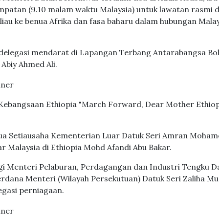
patan (9.10 malam waktu Malaysia) untuk lawatan rasmi di 
au ke benua Afrika dan fasa baharu dalam hubungan Malay
 delegasi mendarat di Lapangan Terbang Antarabangsa Bo
Abiy Ahmed Ali.
Kebangsaan Ethiopia "March Forward, Dear Mother Ethiop
tua Setiausaha Kementerian Luar Datuk Seri Amran Moham
 Malaysia di Ethiopia Mohd Afandi Abu Bakar.
gi Menteri Pelaburan, Perdagangan dan Industri Tengku D
Perdana Menteri (Wilayah Persekutuan) Datuk Seri Zaliha Mu
egasi perniagaan.