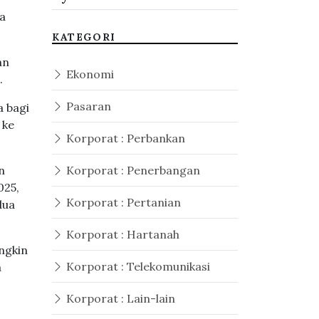
a
KATEGORI
an
Ekonomi
.
Pasaran
a bagi
 ke
Korporat : Perbankan
n
Korporat : Penerbangan
025,
Korporat : Pertanian
dua
Korporat : Hartanah
ngkin
Korporat : Telekomunikasi
a
Korporat : Lain-lain