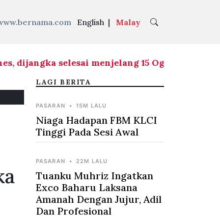
www.bernama.com
English
|
Malay
dijangka selesai menjelang 15 Ogos ini
|
Negara m
LAGI BERITA
PASARAN
•
15M LALU
Niaga Hadapan FBM KLCI
Tinggi Pada Sesi Awal
PASARAN
•
22M LALU
ka
Tuanku Muhriz Ingatkan
Exco Baharu Laksana
Amanah Dengan Jujur, Adil
Dan Profesional