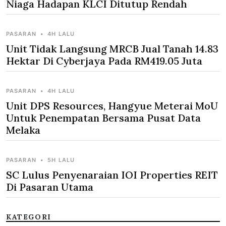
Niaga Hadapan KLCI Ditutup Rendah
PASARAN
•
4H LALU
Unit Tidak Langsung MRCB Jual Tanah 14.83
Hektar Di Cyberjaya Pada RM419.05 Juta
PASARAN
•
4H LALU
Unit DPS Resources, Hangyue Meterai MoU
Untuk Penempatan Bersama Pusat Data
Melaka
PASARAN
•
5H LALU
SC Lulus Penyenaraian IOI Properties REIT
Di Pasaran Utama
KATEGORI