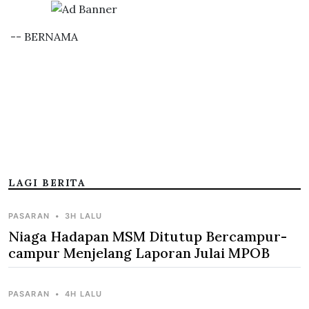
-- BERNAMA
LAGI BERITA
PASARAN
•
3H LALU
Niaga Hadapan MSM Ditutup Bercampur-
campur Menjelang Laporan Julai MPOB
PASARAN
•
4H LALU