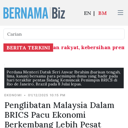
EN
|
BM
 kira lokasi tumpuan rakyat, kebersihan prem
BERITA TERKINI
Perdana Menteri Datuk Seri Anwar Ibrahim (barisan tengah,
lima, kanan) bersama para pemimpin dunia yang hadir pada
hari terakhir pentas Sidang Kemuncak Pemimpin BRICS di
Rio de Janeiro, Brazil pada 8 Julai lepas.
EKONOMI
•
01/12/2025 10:15 PM
Penglibatan Malaysia Dalam
BRICS Pacu Ekonomi
Berkembang Lebih Pesat