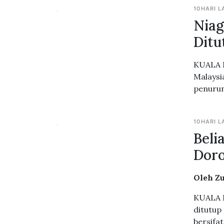
10HARI L
Niag
Ditu
KUALA L
Malaysia
penurun
10HARI L
Beli
Doro
Oleh Z
KUALA L
ditutup
bersifa