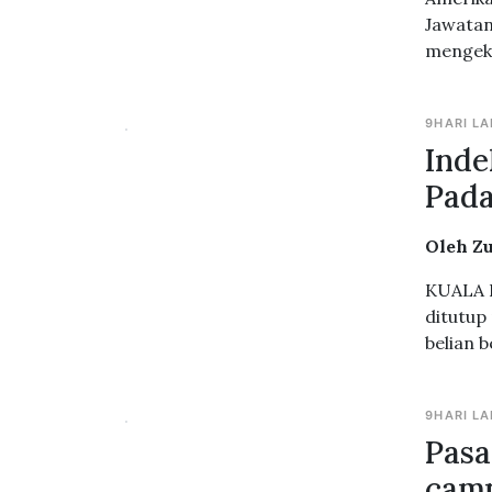
Jawatan
mengeka
9HARI LA
Inde
Pada
Oleh Z
KUALA L
ditutup
belian 
9HARI LA
Pasa
cam