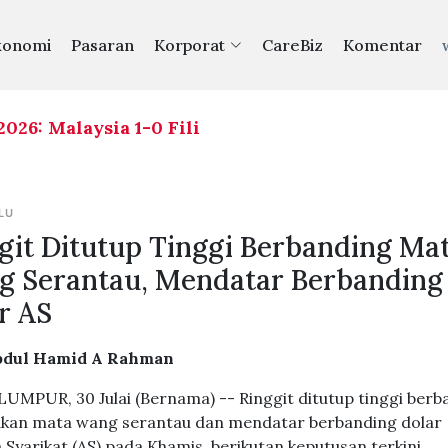
konomi
Pasaran
Korporat
CareBiz
Komentar
Malaysia 1-0 Filipina
Piala ASEAN 2026: Malaysia 
|
LU
git Ditutup Tinggi Berbanding Ma
 Serantau, Mendatar Berbanding
r AS
bdul Hamid A Rahman
UMPUR, 30 Julai (Bernama) -- Ringgit ditutup tinggi berb
kan mata wang serantau dan mendatar berbanding dolar
 Syarikat (AS) pada Khamis, berikutan keputusan terkini