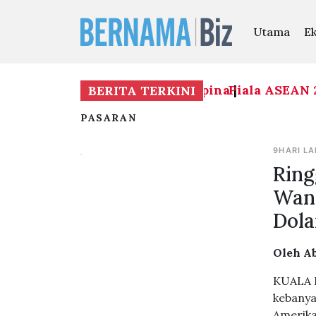
Utama
E
Piala ASEAN 2026: 
BERITA TERKINI
PASARAN
9HARI LA
Ring
Wang
Dola
Oleh A
KUALA L
kebanya
Amerika