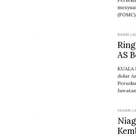
Perseku
mesyuar
(FOMC)
9HARI LA
Ring
AS B
KUALA L
dolar A
Perseku
Jawatan
10HARI L
Niag
Kemb