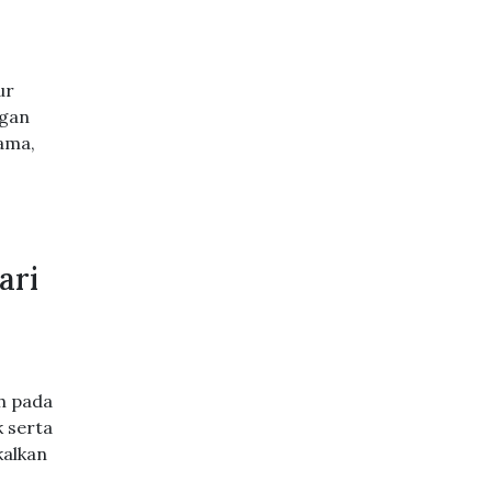
ur
ngan
ama,
ari
h pada
 serta
kalkan