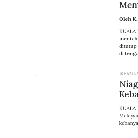
Men
Oleh K
KUALA L
mentah 
ditutup
di teng
10HARI L
Niag
Keb
KUALA L
Malaysi
kebanya