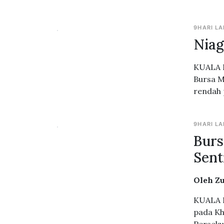
9HARI LA
Niag
KUALA L
Bursa M
rendah 
9HARI LA
Burs
Sent
Oleh Z
KUALA L
pada Kh