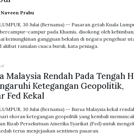
. Naveen Prabu
UMPUR, 30 Julai (Bernama) -- Pasaran getah Kuala Lump
 bercampur-campur pada Khamis, disokong oleh kebimba
i kemungkinan gangguan bekalan di negara pengeluar ut
d akibat ramalan cuaca buruk, kata peniaga.
LU
a Malaysia Rendah Pada Tengah H
ngaruhi Ketegangan Geopolitik,
r Fed Kekal
UMPUR, 30 Julai (Bernama) -- Bursa Malaysia kekal renda
hari ekoran ketegangan geopolitik yang kembali memuncak
an Rizab Persekutuan Amerika Syarikat (Fed) untuk menge
aedah terus menjejaskan sentimen pasaran.