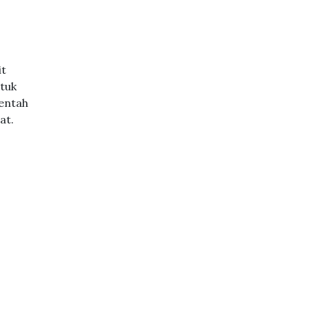
it
ntuk
mentah
at.