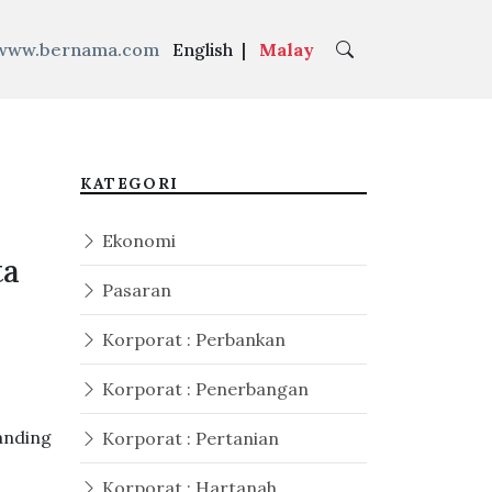
www.bernama.com
English
|
Malay
1-0 Filipina
|
KATEGORI
Ekonomi
ta
Pasaran
Korporat : Perbankan
Korporat : Penerbangan
anding
Korporat : Pertanian
Korporat : Hartanah