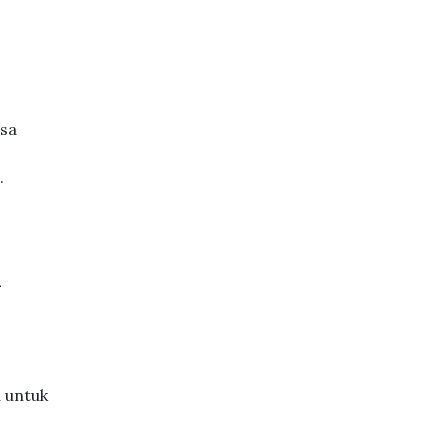
rsa
.
h
 untuk