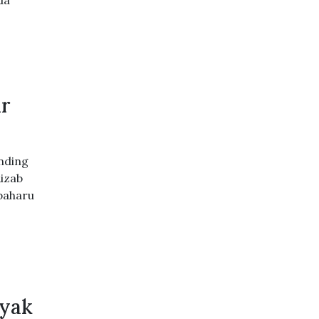
da
ar
nding
Rizab
baharu
nyak