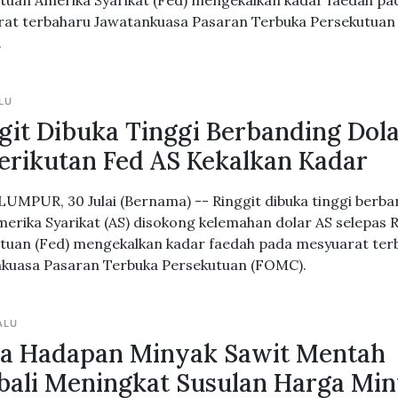
tuan Amerika Syarikat (Fed) mengekalkan kadar faedah pa
at terbaharu Jawatankuasa Pasaran Terbuka Persekutuan
.
LU
git Dibuka Tinggi Berbanding Dol
erikutan Fed AS Kekalkan Kadar
UMPUR, 30 Julai (Bernama) -- Ringgit dibuka tinggi berba
merika Syarikat (AS) disokong kelemahan dolar AS selepas 
tuan (Fed) mengekalkan kadar faedah pada mesyuarat ter
kuasa Pasaran Terbuka Persekutuan (FOMC).
ALU
a Hadapan Minyak Sawit Mentah
ali Meningkat Susulan Harga Mi