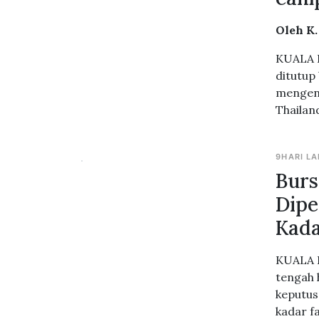
Oleh K
KUALA L
ditutup
mengena
Thailan
9HARI LA
Burs
Dipe
Kada
KUALA L
tengah 
keputus
kadar f