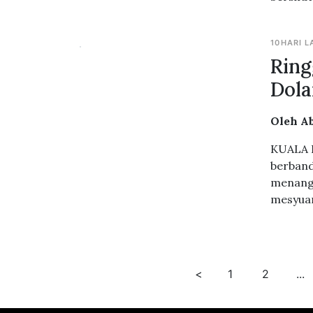
10HARI L
Ring
Dola
Oleh A
KUALA L
berband
menangg
mesyuar
<
1
2
...