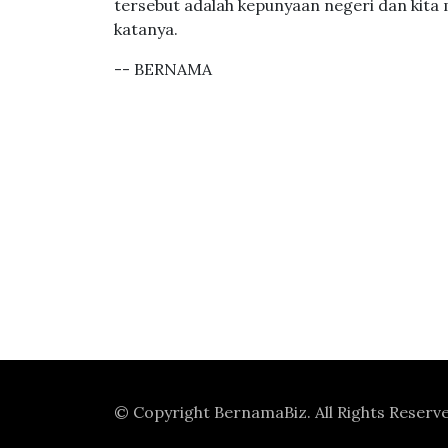
tersebut adalah kepunyaan negeri dan kita ma
katanya.
-- BERNAMA
© Copyright
BernamaBiz
. All Rights Reserv