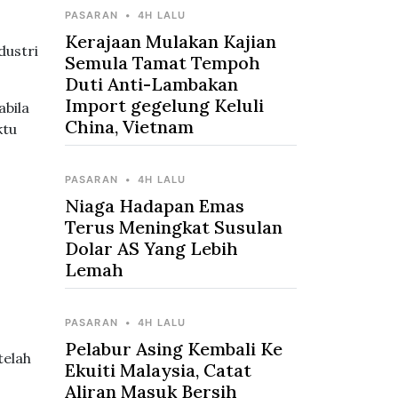
PASARAN
•
4H LALU
Kerajaan Mulakan Kajian
dustri
Semula Tamat Tempoh
Duti Anti-Lambakan
Import gegelung Keluli
abila
China, Vietnam
ktu
PASARAN
•
4H LALU
Niaga Hadapan Emas
Terus Meningkat Susulan
Dolar AS Yang Lebih
Lemah
PASARAN
•
4H LALU
Pelabur Asing Kembali Ke
telah
Ekuiti Malaysia, Catat
Aliran Masuk Bersih