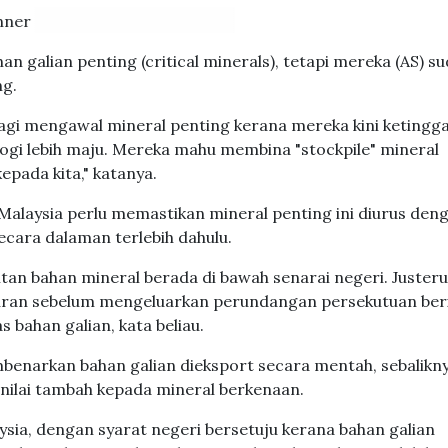
 galian penting (critical minerals), tetapi mereka (AS) s
ng.
agi mengawal mineral penting kerana mereka kini ketingg
gi lebih maju. Mereka mahu membina "stockpile" mineral
epada kita," katanya.
alaysia perlu memastikan mineral penting ini diurus den
ecara dalaman terlebih dahulu.
itan bahan mineral berada di bawah senarai negeri. Justeru
turan sebelum mengeluarkan perundangan persekutuan ber
 bahan galian, kata beliau.
enarkan bahan galian dieksport secara mentah, sebalikny
nilai tambah kepada mineral berkenaan.
ysia, dengan syarat negeri bersetuju kerana bahan galian