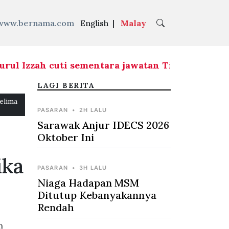
www.bernama.com
English
|
Malay
l Izzah cuti sementara jawatan Timbalan Presid
LAGI BERITA
elima
PASARAN
•
2H LALU
Sarawak Anjur IDECS 2026
Oktober Ini
ika
PASARAN
•
3H LALU
Niaga Hadapan MSM
Ditutup Kebanyakannya
Rendah
n