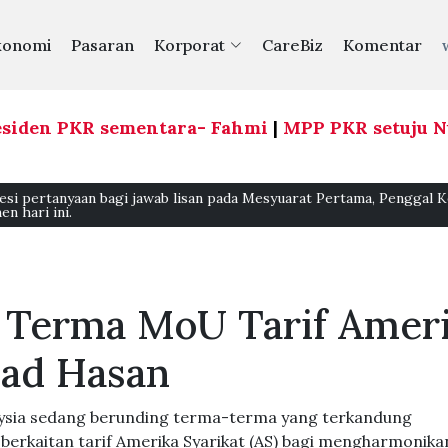
konomi
Pasaran
Korporat
CareBiz
Komentar
iden PKR sementara- Fahmi
|
MPP PKR setuju Nuru
si pertanyaan bagi jawab lisan pada Mesyuarat Pertama, Penggal K
n hari ini.
 Terma MoU Tarif Amer
mad Hasan
ysia sedang berunding terma-terma yang terkandung
kaitan tarif Amerika Syarikat (AS) bagi mengharmonika