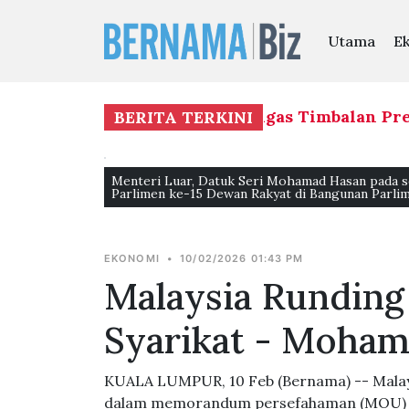
Utama
E
Nasution akan menjalankan tugas Timbalan Pres
BERITA TERKINI
Menteri Luar, Datuk Seri Mohamad Hasan pada se
Parlimen ke-15 Dewan Rakyat di Bangunan Parlime
EKONOMI
•
10/02/2026 01:43 PM
Malaysia Runding
Syarikat - Moha
KUALA LUMPUR, 10 Feb (Bernama) -- Mala
dalam memorandum persefahaman (MOU) ber