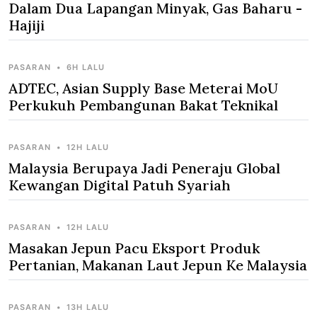
Dalam Dua Lapangan Minyak, Gas Baharu -
Hajiji
PASARAN
•
6H LALU
ADTEC, Asian Supply Base Meterai MoU
Perkukuh Pembangunan Bakat Teknikal
PASARAN
•
12H LALU
Malaysia Berupaya Jadi Peneraju Global
Kewangan Digital Patuh Syariah
PASARAN
•
12H LALU
Masakan Jepun Pacu Eksport Produk
Pertanian, Makanan Laut Jepun Ke Malaysia
PASARAN
•
13H LALU