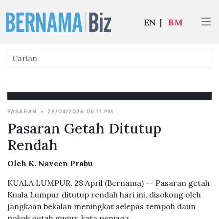
EN
|
BM
PASARAN
•
28/04/2026 06:11 PM
Pasaran Getah Ditutup
Rendah
Oleh K. Naveen Prabu
KUALA LUMPUR, 28 April (Bernama) -- Pasaran getah
Kuala Lumpur ditutup rendah hari ini, disokong oleh
jangkaan bekalan meningkat selepas tempoh daun
pokok getah gugur, kata peniaga.