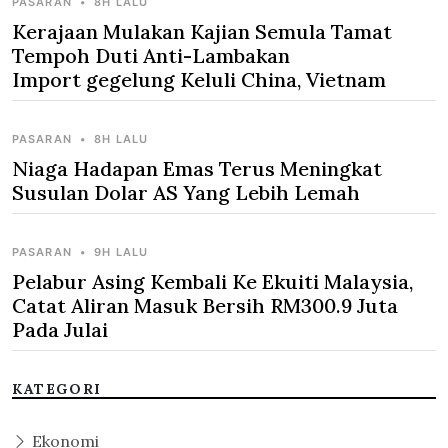
PASARAN
•
8H LALU
Kerajaan Mulakan Kajian Semula Tamat
Tempoh Duti Anti-Lambakan
Import gegelung Keluli China, Vietnam
PASARAN
•
8H LALU
Niaga Hadapan Emas Terus Meningkat
Susulan Dolar AS Yang Lebih Lemah
PASARAN
•
9H LALU
Pelabur Asing Kembali Ke Ekuiti Malaysia,
Catat Aliran Masuk Bersih RM300.9 Juta
Pada Julai
KATEGORI
Ekonomi