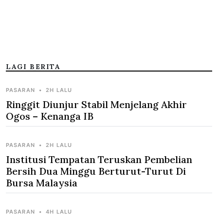
LAGI BERITA
PASARAN
•
2H LALU
Ringgit Diunjur Stabil Menjelang Akhir
Ogos – Kenanga IB
PASARAN
•
2H LALU
Institusi Tempatan Teruskan Pembelian
Bersih Dua Minggu Berturut-Turut Di
Bursa Malaysia
PASARAN
•
4H LALU