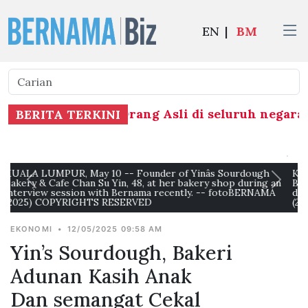
EN
|
BM
8 perkampungan Orang Asli di seluruh negara di
BERITA TERKINI
KUALA LUMPUR, May 10 --Founder of Yinâs Sourdough
an
Bakery & Cafe, Chan Su Yin, 48, (second, right) at her bakery
A
during a recent interview with Bernama. --fotoBERNAMA
(2025) COPYRIGHTS RESERVED
EKONOMI
•
12/05/2025 09:58 AM
Yin’s Sourdough, Bakeri
Adunan Kasih Anak
Dan semangat Cekal