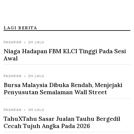
LAGI BERITA
PASARAN
•
2H LALU
Niaga Hadapan FBM KLCI Tinggi Pada Sesi
Awal
PASARAN
•
2H LALU
Bursa Malaysia Dibuka Rendah, Menjejaki
Penyusutan Semalaman Wall Street
PASARAN
•
3H LALU
TahuXTahu Sasar Jualan Tauhu Bergedil
Cecah Tujuh Angka Pada 2026