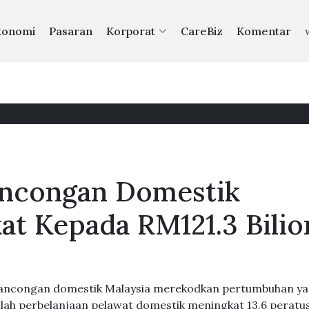
konomi
Pasaran
Korporat
CareBiz
Komentar
ancongan Domestik
at Kepada RM121.3 Bilio
elancongan domestik Malaysia merekodkan pertumbuhan y
h perbelanjaan pelawat domestik meningkat 13.6 peratu