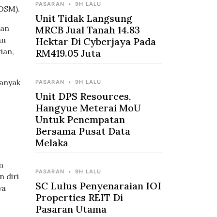
PASARAN
•
9H LALU
DOSM).
Unit Tidak Langsung
gan
MRCB Jual Tanah 14.83
an
Hektar Di Cyberjaya Pada
ian,
RM419.05 Juta
banyak
PASARAN
•
9H LALU
Unit DPS Resources,
Hangyue Meterai MoU
Untuk Penempatan
Bersama Pusat Data
Melaka
n
PASARAN
•
9H LALU
 diri
SC Lulus Penyenaraian IOI
ya
Properties REIT Di
Pasaran Utama