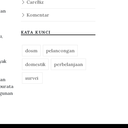
CareBiz
gan
Komentar
KATA KUNCI
u,
dosm
pelancongan
yak
domestik
perbelanjaan
survei
san
purata
ngunan