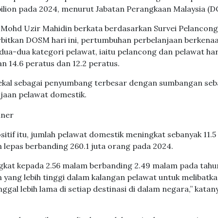
bilion pada 2024, menurut Jabatan Perangkaan Malaysia (
 Mohd Uzir Mahidin berkata berdasarkan Survei Pelancon
erbitkan DOSM hari ini, pertumbuhan perbelanjaan berkena
ua-dua kategori pelawat, iaitu pelancong dan pelawat har
14.6 peratus dan 12.2 peratus.
kekal sebagai penyumbang terbesar dengan sumbangan se
njaan pelawat domestik.
itif itu, jumlah pelawat domestik meningkat sebanyak 11.5
 lepas berbanding 260.1 juta orang pada 2024.
ngkat kepada 2.56 malam berbanding 2.49 malam pada tahu
ng lebih tinggi dalam kalangan pelawat untuk melibatkan
ggal lebih lama di setiap destinasi di dalam negara,” katan