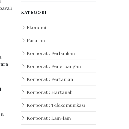
n
pavali
KATEGORI
Ekonomi
h
Pasaran
Korporat : Perbankan
a
tara
Korporat : Penerbangan
Korporat : Pertanian
ah
Korporat : Hartanah
Korporat : Telekomunikasi
ik
Korporat : Lain-lain