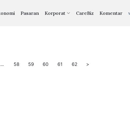
konomi
Pasaran
Korporat
CareBiz
Komentar
...
58
59
60
61
62
>