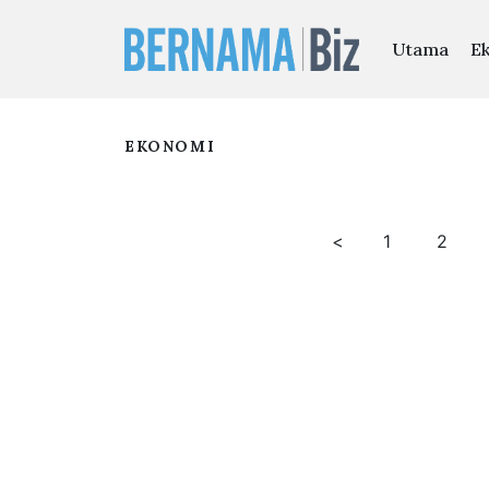
Utama
E
EKONOMI
<
1
2